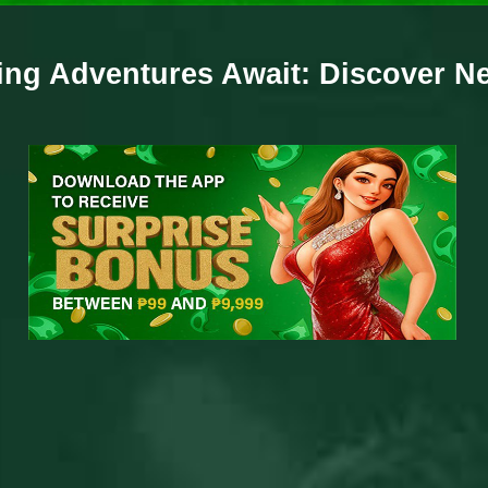
ing Adventures Await: Discover 