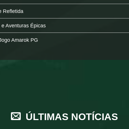
 Refletida
 e Aventuras Épicas
 Jogo Amarok PG
ÚLTIMAS NOTÍCIAS