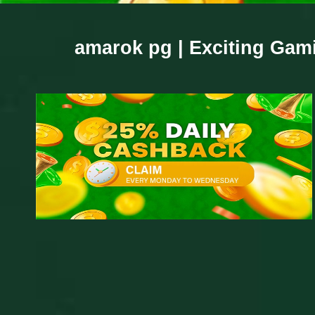
amarok pg
| Exciting Gam