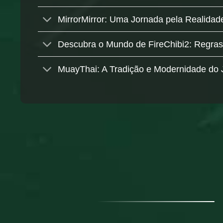
MirrorMirror: Uma Jornada pela Realidade
Descubra o Mundo de FireChibi2: Regras
MuayThai: A Tradição e Modernidade do