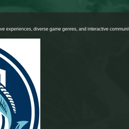
ve experiences, diverse game genres, and interactive communit