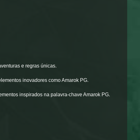
venturas e regras únicas.
m elementos inovadores como Amarok PG.
lementos inspirados na palavra-chave Amarok PG.