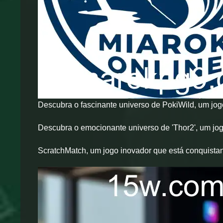
Descubra o fascinante universo de PokiWild, um jog
Descubra o emocionante universo de 'Thor2', um j
ScratchMatch, um jogo inovador que está conquista