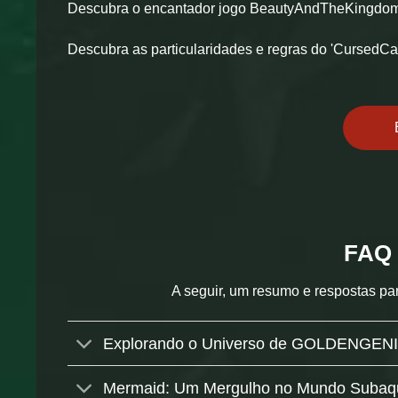
Descubra o encantador jogo BeautyAndTheKingdom,
Descubra as particularidades e regras do 'CursedCa
FAQ 
A seguir, um resumo e respostas pa
Explorando o Universo de GOLDENGENIE:
Mermaid: Um Mergulho no Mundo Subaq