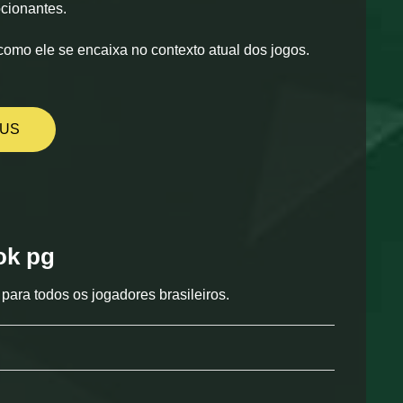
cionantes.
omo ele se encaixa no contexto atual dos jogos.
NUS
ok pg
ara todos os jogadores brasileiros.