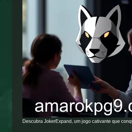
Descubra JokerExpand, um jogo cativante que conqu