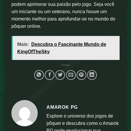
podem aprimorar sua paixão pelo jogo. Seja você
um iniciante ou um veterano, nunca houve um
momento melhor para aprofundar-se no mundo do
pôquer online.
Mais:
Descubra o Fascinante Mundo de
KingOfTheSky
AMAROK PG
Explore o universo dos jogos de
pôquer e descubra como o Amarok
PG pode revolucionar sua