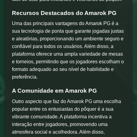
Recursos Destacados do Amarok PG
Uma das principais vantagens do Amarok PG é a
sua tecnologia de ponta que garante jogadas justas
e aleatórias, proporcionando um ambiente seguro e
confiável para todos os usuários. Além disso, a
plataforma oferece uma ampla variedade de mesas
e torneios, permitindo que os jogadores escolham o
formato adequado ao seu nível de habilidade e
preferência.
A Comunidade em Amarok PG
Outro aspecto que faz do Amarok PG uma escolha
popular entre os entusiastas do pôquer é a sua
vibrante comunidade. A plataforma incentiva a
interação entre jogadores, promovendo uma
atmosfera social e acolhedora. Além disso,