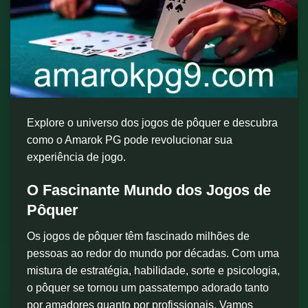
Explore o universo dos jogos de pôquer e descubra
como o Amarok PG pode revolucionar sua
experiência de jogo.
O Fascinante Mundo dos Jogos de
Pôquer
Os jogos de pôquer têm fascinado milhões de
pessoas ao redor do mundo por décadas. Com uma
mistura de estratégia, habilidade, sorte e psicologia,
o pôquer se tornou um passatempo adorado tanto
por amadores quanto por profissionais. Vamos