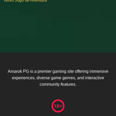
Novo Jogo de Aventura
Amarok PG is a premier gaming site offering immersive
experiences, diverse game genres, and interactive
community features.