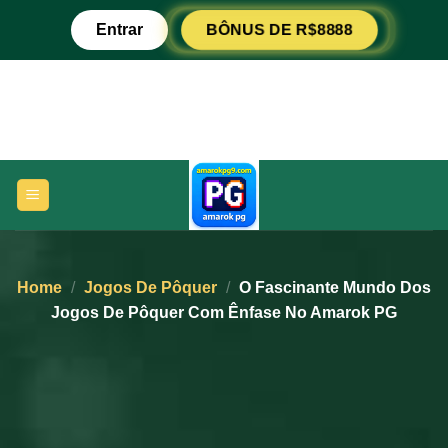
Ir
Entrar
BÔNUS DE R$8888
para
o
conteúdo
Home
/
Jogos De Pôquer
/
O Fascinante Mundo Dos
Jogos De Pôquer Com Ênfase No Amarok PG