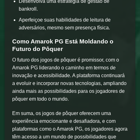
Desenvolva uma estratégia de gestão de
bankroll.
Aperfeiçoe suas habilidades de leitura de
adversários, mesmo sem presença física.
Como Amarok PG Está Moldando o
Futuro do Pôquer
O futuro dos jogos de pôquer é promissor, com o
Amarok PG liderando o caminho em termos de
inovação e acessibilidade. A plataforma continuará
a evoluir e incorporar novas tecnologias, ampliando
ainda mais as possibilidades para os jogadores de
pôquer em todo o mundo.
Em suma, os jogos de pôquer oferecem uma
experiência emocionante e desafiadora, e com
plataformas como o Amarok PG, os jogadores agora
têm acesso a um mundo de possibilidades que