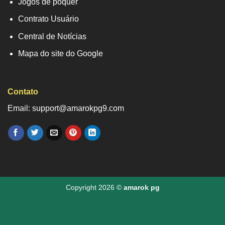
Jogos de pôquer
Contrato Usuário
Central de Notícias
Mapa do site do Google
Contato
Email: support@amarokpg9.com
Copyright 2026 ©
amarok pg