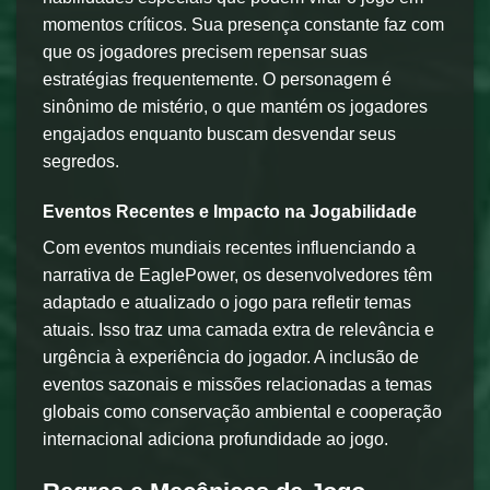
momentos críticos. Sua presença constante faz com
que os jogadores precisem repensar suas
estratégias frequentemente. O personagem é
sinônimo de mistério, o que mantém os jogadores
engajados enquanto buscam desvendar seus
segredos.
Eventos Recentes e Impacto na Jogabilidade
Com eventos mundiais recentes influenciando a
narrativa de EaglePower, os desenvolvedores têm
adaptado e atualizado o jogo para refletir temas
atuais. Isso traz uma camada extra de relevância e
urgência à experiência do jogador. A inclusão de
eventos sazonais e missões relacionadas a temas
globais como conservação ambiental e cooperação
internacional adiciona profundidade ao jogo.