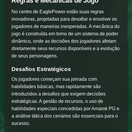
Regras e Mecânicas de Jogo
No centro de EaglePower estão suas regras
inovadoras, projetadas para desafiar e envolver os
jogadores de maneiras inesperadas. A mecânica do
jogo é construída em torno de um sistema de poder
dinâmico, onde as decisões dos jogadores afetam
diretamente seus recursos disponíveis e a evolução
de seus personagens.
Desafios Estratégicos
Os jogadores começam sua jornada com
habilidades básicas, mas rapidamente são
introduzidos a desafios que exigem decisões
estratégicas. A gestão de recursos, o uso de
habilidades especiais concedidas por Amarok PG e
a análise tática dos cenários são essenciais para o
sucesso.