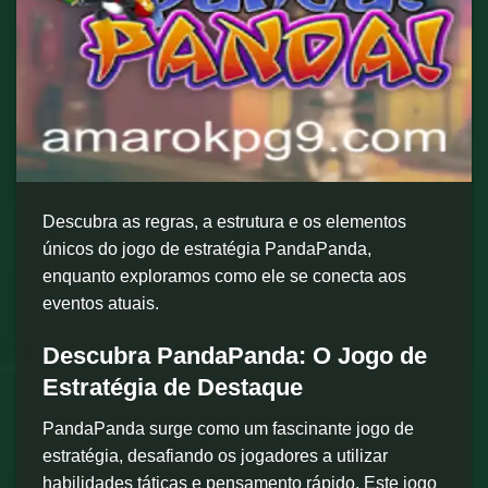
Descubra as regras, a estrutura e os elementos
únicos do jogo de estratégia PandaPanda,
enquanto exploramos como ele se conecta aos
eventos atuais.
Descubra PandaPanda: O Jogo de
Estratégia de Destaque
PandaPanda surge como um fascinante jogo de
estratégia, desafiando os jogadores a utilizar
habilidades táticas e pensamento rápido. Este jogo