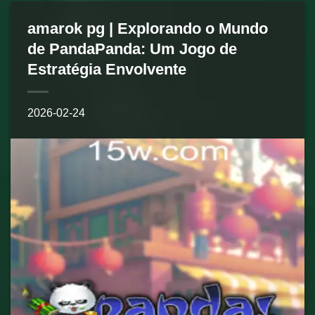
amarok pg | Explorando o Mundo
de PandaPanda: Um Jogo de
Estratégia Envolvente
2026-02-24