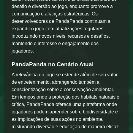
desafio e diversão ao jogo, enquanto promove a
comunicação e alianças estratégicas. Os
desenvolvedores de PandaPanda continuam a
expandir o jogo com atualizações regulares,
introduzindo novos níveis, recursos e desafios,
mantendo o interesse e engajamento dos
jogadores.
PandaPanda no Cenário Atual
A relevância do jogo se estende além de seu valor
de entretenimento, abrangendo também a
conscientização sobre a conservação ambiental.
Em tempos onde a proteção dos habitats naturais é
crítica, PandaPanda oferece uma plataforma onde
jogadores podem aprender sobre biodiversidade e
as implicações de suas ações no ambiente,
misturando diversão e educação de maneira eficaz.