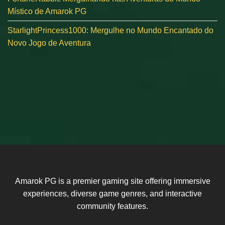
Místico de Amarok PG
StarlightPrincess1000: Mergulhe no Mundo Encantado do
Novo Jogo de Aventura
Amarok PG is a premier gaming site offering immersive
experiences, diverse game genres, and interactive
community features.